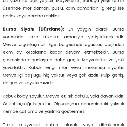
alt yüzü ise açık yeşildir. Meyveleri iri, kabuğu yeşil zemin
üzerinde mor damarlı, puslu, kalın damarlıdır. İç rengi ise
parlak koyu pembe renklidir.
Bursa Siyahı (Dürdane):
En yaygın olarak Bursa
yöresinde taze tüketim amacıyla yetiştirilmektedir.
Meyve olgunlaşması Ege bölgesinde ağustos başından
ekim ayı ortalarına kadar devam etmektedir. Bursa
çevresinde olgunlaşma daha geçtir. Meyveleri iri ve şekli
yuvarlaktır. Kabuk rengi mor veya morumsu siyahtır.
Meyve içi boşluğu hiç yoktur veya çok azdır. Pulp geniş,
dolgun ve koyu kırmızıdır.
Kabuk kolay soyulur. Meyve eti sık dokulu, yola dayanıklıdır.
Ostiol açıklığı küçüktür. Olgunlaşma dönemindeki yüksek
nemde çatlama ve yarılma göstermez.
Taze meyveleri bütün olarak veya dilimlenerek