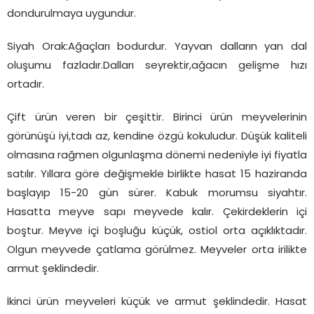
dondurulmaya uygundur.
Siyah Orak:Ağaçları bodurdur. Yayvan dalların yan dal
oluşumu fazladır.Dalları seyrektir,ağacın gelişme hızı
ortadır.
Çift ürün veren bir çeşittir. Birinci ürün meyvelerinin
görünüşü iyi,tadı az, kendine özgü kokuludur. Düşük kaliteli
olmasına rağmen olgunlaşma dönemi nedeniyle iyi fiyatla
satılır. Yıllara göre değişmekle birlikte hasat 15 haziranda
başlayıp 15-20 gün sürer. Kabuk morumsu siyahtır.
Hasatta meyve sapı meyvede kalır. Çekirdeklerin içi
boştur. Meyve içi boşluğu küçük, ostiol orta açıklıktadır.
Olgun meyvede çatlama görülmez. Meyveler orta irilikte
armut şeklindedir.
İkinci ürün meyveleri küçük ve armut şeklindedir. Hasat