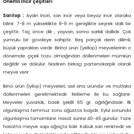
Önemli İncir çeşitleri
Sarılop :
Aydın İnciri, sarı incir veya beyaz incir olaraka
bilinir. 7-8 m yükseklikte 8-9 m genişlikte seyrek dallı bir
çeşittir. Taç önce dik , yayvan, sonra sarkık dallıdır. Çok
yumrulu bir gövdeye sahiptir. Beş parçalı derin dilimli,
büyük yaprakları vardır. Birinci ürün (yellop) meyvelerinin o
dönemde çiçek tozu olmağından döllenmeleri mümkün
değildir ve dökülür. Nadiren birkaçı partenokarpik olarak
meyve verir.
İkinci ürün (iyilop) meyveleri, asıl ana üründür ve mutlaka
döllenmeleri gerekmektedir. İlekleme ile bu sağlanır.
Meyveler yuvarlak, basık şekilli 65 gr. ağırlığındadır. İlk
olgunlaşma temmuz sonu ağustos başıdır. Eylül sonunda
olgunlaşma tamamlanır. Hasat süresi 40-45 gündür. Taze
hasatta meyve sapı ağaçta kalır. Kabuk sarı renktedir ve